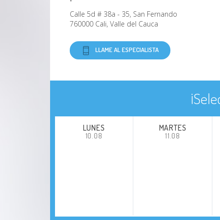
Calle 5d # 38a - 35, San Fernando
Trastorno de Crohn
760000 Cali, Valle del Cauca
Ulcera gástrica
LLAME AL ESPECIALISTA
Sangre en heces
¡Sele
Colón irritable
Colitis asociada al uso de antibióticos
LUNES
MARTES
10.08
11.08
Obesidad
Enfermedad hepática grasa no
alcohólica
Hígado graso